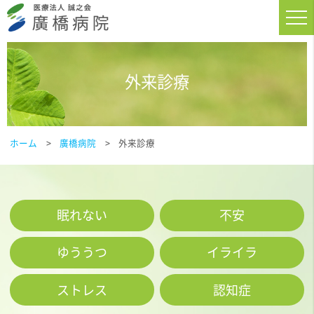
外来診療
ホーム
廣橋病院
外来診療
眠れない
不安
ゆううつ
イライラ
ストレス
認知症