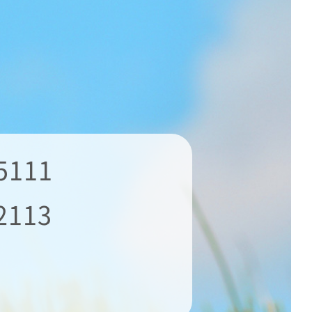
5111
2113